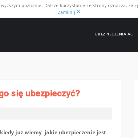
ajwyższym poziomie. Dalsze korzystanie ze strony oznacza, że z
×
Zamknij
UBEZPIECZENIA AC
go się ubezpieczyć?
kiedy już wiemy jakie ubezpieczenie jest