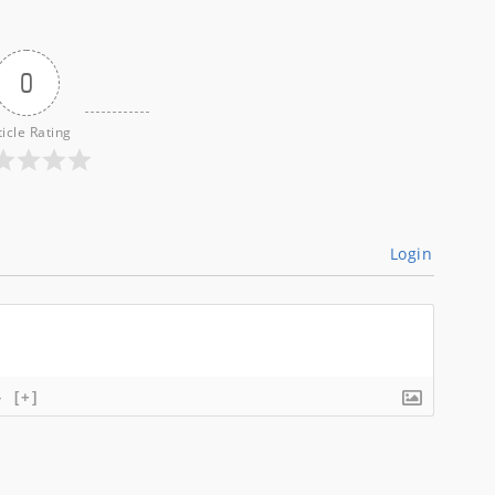
0
ticle Rating
Login
}
[+]