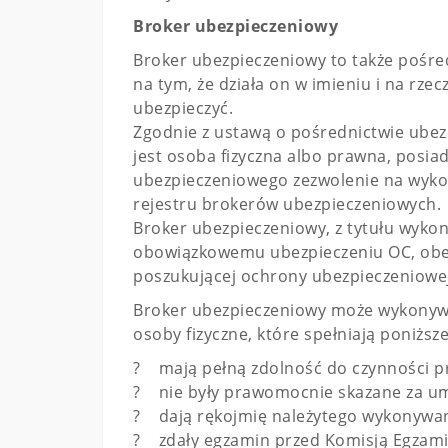
Broker ubezpieczeniowy
Broker ubezpieczeniowy to także pośre
na tym, że działa on w imieniu i na rzecz
ubezpieczyć.
Zgodnie z ustawą o pośrednictwie ub
jest osoba fizyczna albo prawna, posi
ubezpieczeniowego zezwolenie na wykon
rejestru brokerów ubezpieczeniowych.
Broker ubezpieczeniowy, z tytułu wykon
obowiązkowemu ubezpieczeniu OC, ob
poszukującej ochrony ubezpieczeniowej
Broker ubezpieczeniowy może wykonywa
osoby fizyczne, które spełniają poniższ
? mają pełną zdolność do czynności p
? nie były prawomocnie skazane za um
? dają rękojmię należytego wykonywania
? zdały egzamin przed Komisją Egzami