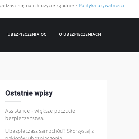
gadzasz się na ich użycie zgodnie z
Polityką prywatności
.
UBEZPIECZENIA OC
O UBEZPIECZENIACH
Ostatnie wpisy
Assistance - większe poczucie
bezpieczeństwa.
Ubezpieczasz samochód? Skorzystaj z
pakietów ubezpieczenia.