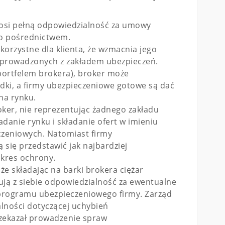
onosi pełną odpowiedzialność za umowy
go pośrednictwem.
 korzystne dla klienta, że wzmacnia jego
 prowadzonych z zakładem ubezpieczeń.
ortfelem brokera), broker może
ki, a firmy ubezpieczeniowe gotowe są dać
na rynku.
roker, nie reprezentując żadnego zakładu
danie rynku i składanie ofert w imieniu
czeniowych. Natomiast firmy
 się przedstawić jak najbardziej
akres ochrony.
 że składając na barki brokera ciężar
ją z siebie odpowiedzialność za ewentualne
programu ubezpieczeniowego firmy. Zarząd
lności dotyczącej uchybień
rzekazał prowadzenie spraw