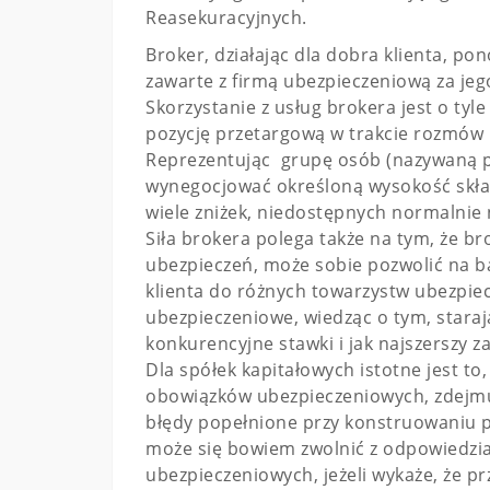
Reasekuracyjnych.
Broker, działając dla dobra klienta, p
zawarte z firmą ubezpieczeniową za je
Skorzystanie z usług brokera jest o tyle
pozycję przetargową w trakcie rozmów
Reprezentując grupę osób (nazywaną p
wynegocjować określoną wysokość skład
wiele zniżek, niedostępnych normalnie 
Siła brokera polega także na tym, że b
ubezpieczeń, może sobie pozwolić na ba
klienta do różnych towarzystw ubezpie
ubezpieczeniowe, wiedząc o tym, starają
konkurencyjne stawki i jak najszerszy z
Dla spółek kapitałowych istotne jest to,
obowiązków ubezpieczeniowych, zdejmu
błędy popełnione przy konstruowaniu 
może się bowiem zwolnić z odpowiedzia
ubezpieczeniowych, jeżeli wykaże, że p