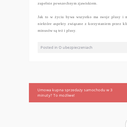
zupełnie powszechnym zjawiskiem.
Jak to w życiu bywa wszystko ma swoje plusy i 
niektóre aspekty związane z korzystaniem przez k
minusów są też i plusy.
Posted in
O ubezpieczeniach
Nawigacja
Umowa kupna sprzedaży samochodu w 3
wpisu
minuty? To możliwe!