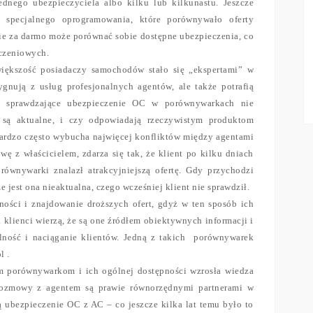
dnego ubezpieczyciela albo kilku lub kilkunastu. Jeszcze
o specjalnego oprogramowania, które porównywało oferty
ie za darmo może porównać sobie dostępne ubezpieczenia, co
czeniowych.
większość posiadaczy samochodów stało się „ekspertami” w
gnują z usług profesjonalnych agentów, ale także potrafią
y sprawdzające ubezpieczenie OC w porównywarkach nie
i są aktualne, i czy odpowiadają rzeczywistym produktom
ardzo często wybucha najwięcej konfliktów między agentami
wę z właścicielem, zdarza się tak, że klient po kilku dniach
równywarki znalazł atrakcyjniejszą ofertę. Gdy przychodzi
że jest ona nieaktualna, czego wcześniej klient nie sprawdził.
ności i znajdowanie droższych ofert, gdyż w ten sposób ich
klienci wierzą, że są one źródłem obiektywnych informacji i
lność i naciąganie klientów. Jedną z takich porównywarek
l .
im porównywarkom i ich ogólnej dostępności wzrosła wiedza
rozmowy z agentem są prawie równorzędnymi partnerami w
ą ubezpieczenie OC z AC – co jeszcze kilka lat temu było to