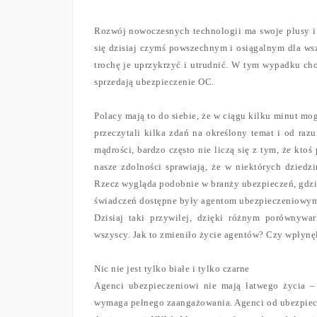
Rozwój nowoczesnych technologii ma swoje plusy i m
się dzisiaj czymś powszechnym i osiągalnym dla wsz
trochę je uprzykrzyć i utrudnić. W tym wypadku ch
sprzedają ubezpieczenie OC.
Polacy mają to do siebie, że w ciągu kilku minut mog
przeczytali kilka zdań na określony temat i od razu
mądrości, bardzo często nie liczą się z tym, że kto
nasze zdolności sprawiają, że w niektórych dziedz
Rzecz wygląda podobnie w branży ubezpieczeń, gdzie 
świadczeń dostępne były agentom ubezpieczeniowym,
Dzisiaj taki przywilej, dzięki różnym porównyw
wszyscy. Jak to zmieniło życie agentów? Czy wpłynęł
Nic nie jest tylko białe i tylko czarne
Agenci ubezpieczeniowi nie mają łatwego życia –
wymaga pełnego zaangażowania. Agenci od ubezpiec