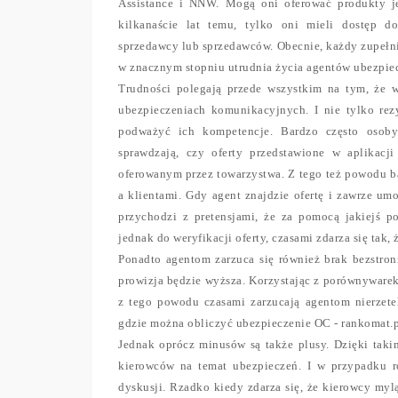
Assistance i NNW. Mogą oni oferować produkty je
kilkanaście lat temu, tylko oni mieli dostęp d
sprzedawcy lub sprzedawców. Obecnie, każdy zupełn
w znacznym stopniu utrudnia życia agentów ubezpie
Trudności polegają przede wszystkim na tym, że 
ubezpieczeniach komunikacyjnych. I nie tylko rezy
podważyć ich kompetencje. Bardzo często osob
sprawdzają, czy oferty przedstawione w aplikacj
oferowanym przez towarzystwa. Z tego też powodu b
a klientami. Gdy agent znajdzie ofertę i zawrze umo
przychodzi z pretensjami, że za pomocą jakiejś po
jednak do weryfikacji oferty, czasami zdarza się tak, 
Ponadto agentom zarzuca się również brak bezstron
prowizja będzie wyższa. Korzystając z porównywarek 
z tego powodu czasami zarzucają agentom nierzete
gdzie można obliczyć ubezpieczenie OC - rankomat.p
Jednak oprócz minusów są także plusy. Dzięki tak
kierowców na temat ubezpieczeń. I w przypadku 
dyskusji. Rzadko kiedy zdarza się, że kierowcy myl