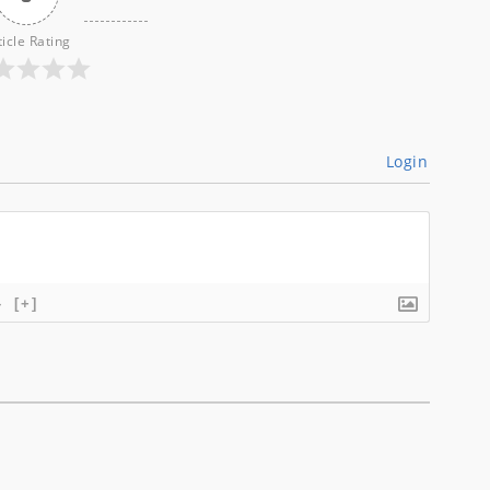
ticle Rating
Login
}
[+]