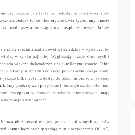
inusy. Jeszcze parę lat temu niedostępne możliwości, stały
ystkich. Jednak to, co niektórym ułatwia życie, innym może
odzi przede wszystkim o agentów ubezpieczeniowych, którzy
ą stać się specjalistami z dowolnej dziedziny – wystarczy, by
 wiedzą wszystko najlepiej. Wygłaszając swoje złote myśli i
ś posiada większe doświadczenie w określonym temacie. Takie
inach łatwo jest uprzykrzyć życie prawdziwym specjalistom.
jeszcze kilka lat temu dostęp do takich informacji, jak ceny
 którzy przekazywali pozyskane informacje swoim klientom.
arkom dostępnym w różnych serwisach internetowych, mają
o na relacje klient-agent?
 branża ubezpieczeń nie jest prosta, a od samych agentów
zeń komunikacyjnych sprzedają m.in. ubezpieczenie OC, AC,