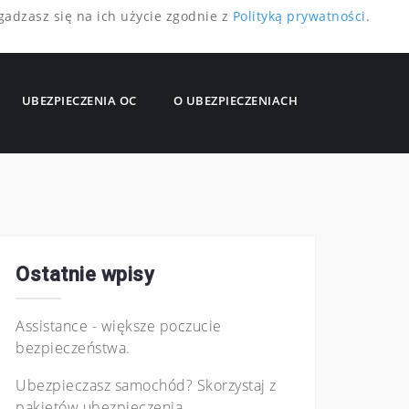
gadzasz się na ich użycie zgodnie z
Polityką prywatności
.
UBEZPIECZENIA OC
O UBEZPIECZENIACH
Ostatnie wpisy
Assistance - większe poczucie
bezpieczeństwa.
Ubezpieczasz samochód? Skorzystaj z
pakietów ubezpieczenia.