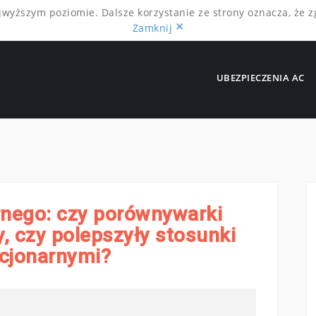
ajwyższym poziomie. Dalsze korzystanie ze strony oznacza, że z
×
Zamknij
UBEZPIECZENIA AC
nego: czy porównywarki
, czy polepszyły stosunki
acjonarnymi?